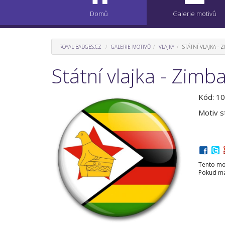
Domů
Galerie motivů
ROYAL-BADGES.CZ
GALERIE MOTIVŮ
VLAJKY
STÁTNÍ VLAJKA -
Státní vlajka - Zim
Kód: 1
Motiv s
Tento mot
Pokud mát