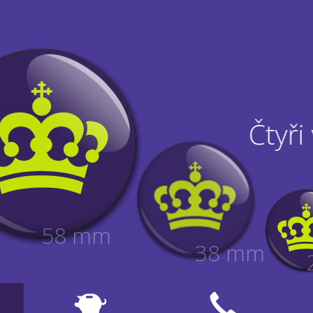
Čtyři
58 mm
38 mm