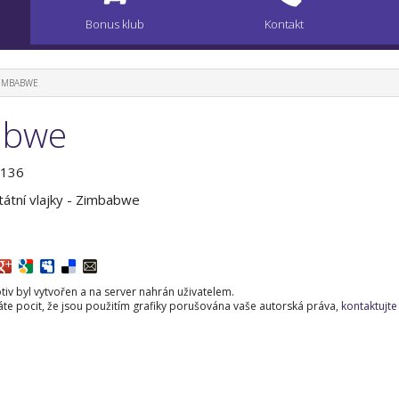
Bonus klub
Kontakt
 ZIMBABWE
babwe
0136
tátní vlajky - Zimbabwe
iv byl vytvořen a na server nahrán uživatelem.
e pocit, že jsou použitím grafiky porušována vaše autorská práva,
kontaktujte