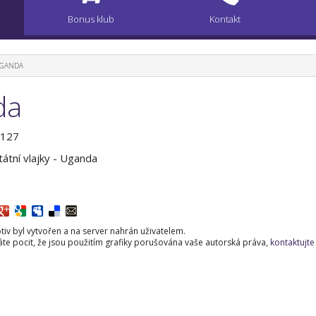
Bonus klub
Kontakt
 UGANDA
da
0127
tátní vlajky - Uganda
iv byl vytvořen a na server nahrán uživatelem.
e pocit, že jsou použitím grafiky porušována vaše autorská práva,
kontaktujte