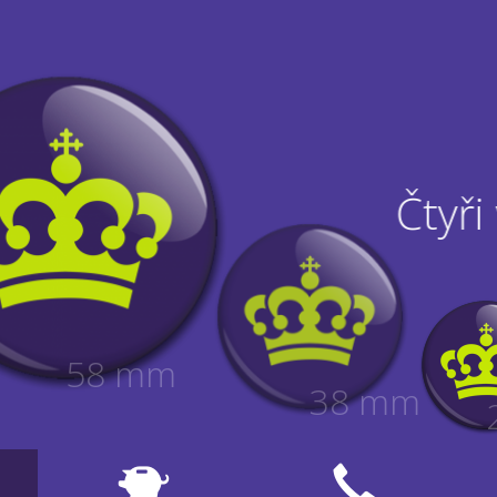
Čtyři
58 mm
38 mm