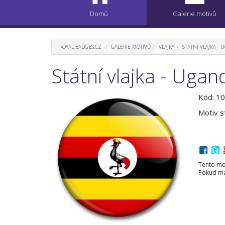
Domů
Galerie motivů
ROYAL-BADGES.CZ
GALERIE MOTIVŮ
VLAJKY
STÁTNÍ VLAJKA -
Státní vlajka - Ugan
Kód: 1
Motiv s
Tento mot
Pokud mát