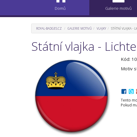
Domů
Galerie motivů
ROYAL-BADGES.CZ
GALERIE MOTIVŮ
VLAJKY
STÁTNÍ VLAJKA - 
Státní vlajka - Licht
Kód: 1
Motiv st
Tento mot
Pokud mát