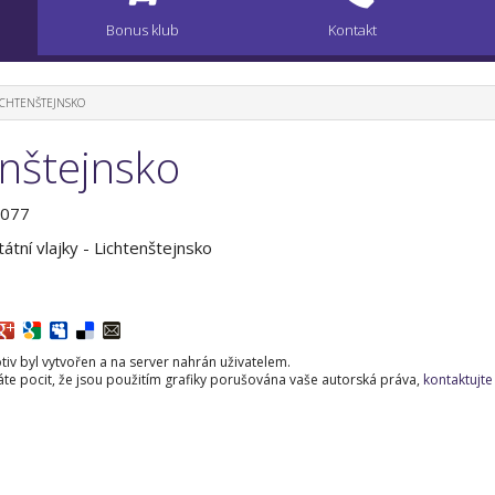
Bonus klub
Kontakt
LICHTENŠTEJNSKO
enštejnsko
0077
átní vlajky - Lichtenštejnsko
iv byl vytvořen a na server nahrán uživatelem.
e pocit, že jsou použitím grafiky porušována vaše autorská práva,
kontaktujte