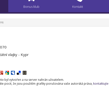
Bonus klub
Kontakt
YPR
0070
átní vlajky - Kypr
iv byl vytvořen a na server nahrán uživatelem.
e pocit, že jsou použitím grafiky porušována vaše autorská práva,
kontaktujte