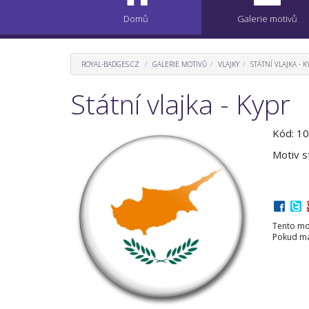
Domů
Galerie motivů
ROYAL-BADGES.CZ
GALERIE MOTIVŮ
VLAJKY
STÁTNÍ VLAJKA - K
Státní vlajka - Kypr
Kód: 1
Motiv st
Tento mot
Pokud mát