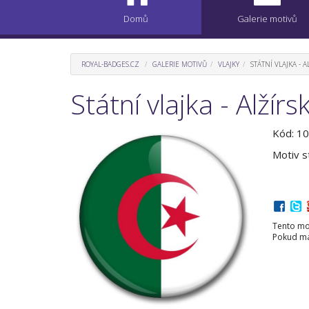
Domů
Galerie motivů
ROYAL-BADGES.CZ
GALERIE MOTIVŮ
VLAJKY
STÁTNÍ VLAJKA - A
Státní vlajka - Alžírs
Kód: 1
Motiv st
Tento mot
Pokud mát