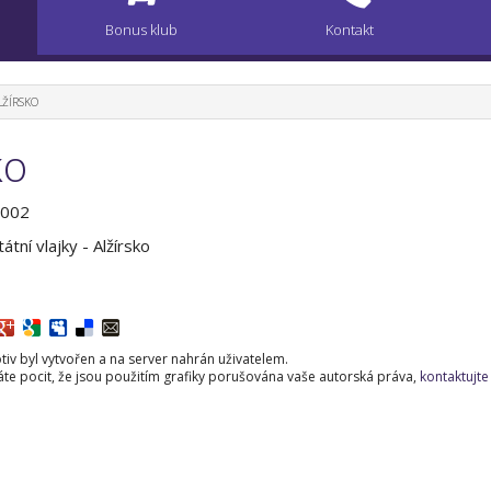
Bonus klub
Kontakt
LŽÍRSKO
ko
0002
átní vlajky - Alžírsko
iv byl vytvořen a na server nahrán uživatelem.
e pocit, že jsou použitím grafiky porušována vaše autorská práva,
kontaktujte